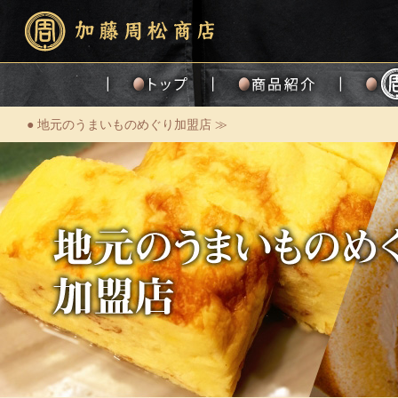
● 地元のうまいものめぐり加盟店 ≫