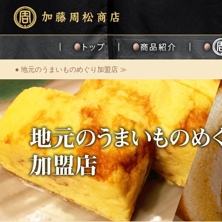
● 地元のうまいものめぐり加盟店 ≫