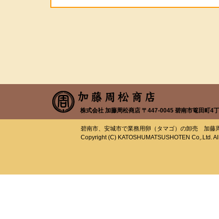
株式会社 加藤周松商店 〒447-0045 碧南市篭田町4丁目78番
碧南市、安城市で業務用卵（タマゴ）の卸売 加藤
Copyright (C) KATOSHUMATSUSHOTEN Co,.Ltd. All