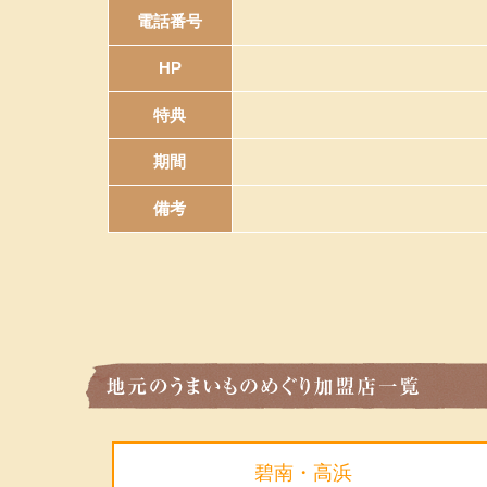
電話番号
HP
特典
期間
備考
碧南・高浜